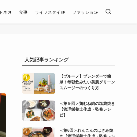
トネス
食事
ライフスタイル
ファッション
人気記事ランキング
【ブルーノ】ブレンダーで簡
単！毎朝飲みたい美肌グリーン
スムージーのつくり方
＜第９回＞鶏むね肉の塩麹焼き
【管理栄養士作成・監修レシ
ピ】
＜第6回＞れんこんのはさみ焼
き【管理栄養士作成・監修レシ