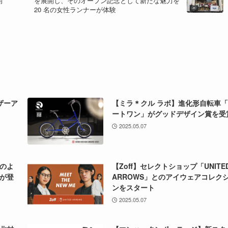
開
を展開し、そのオープン記念として新たな魅力を
20 名の女性ランナーが体験
レザーア
【ミラ＊クル ラボ】進化形自転車
ートワン」がグッドデザイン賞を受
2025.05.07
のよ
【Zoff】セレクトショップ「UNITE
が登
ARROWS」とのアイウェアコレク
ンをスタート
2025.05.07