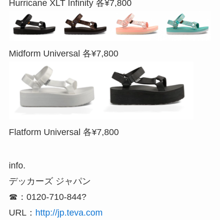
Hurricane XLT Infinity 各¥7,800
Midform Universal 各¥7,800
Flatform Universal 各¥7,800
info.
デッカーズ ジャパン
☎︎：0120-710-844?
URL：
http://jp.teva.com