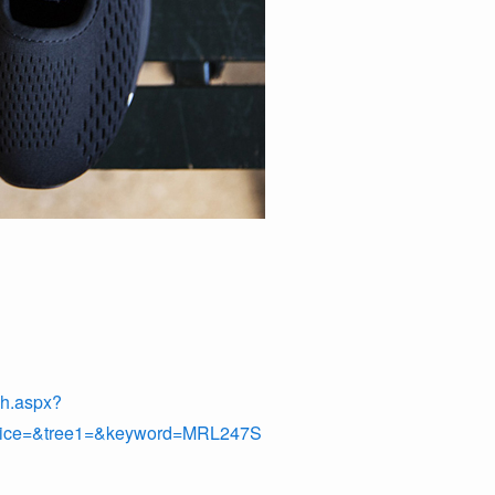
ch.aspx?
price=&tree1=&keyword=MRL247S