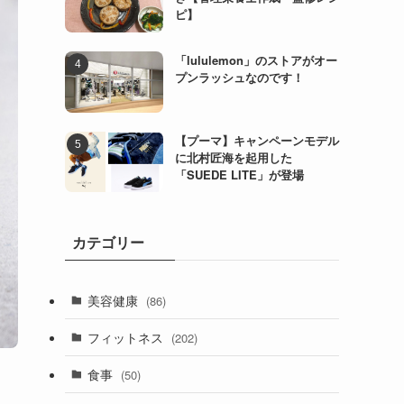
ピ】
「lululemon」のストアがオー
プンラッシュなのです！
【プーマ】キャンペーンモデル
に北村匠海を起用した
「SUEDE LITE」が登場
カテゴリー
美容健康
(86)
フィットネス
(202)
食事
(50)