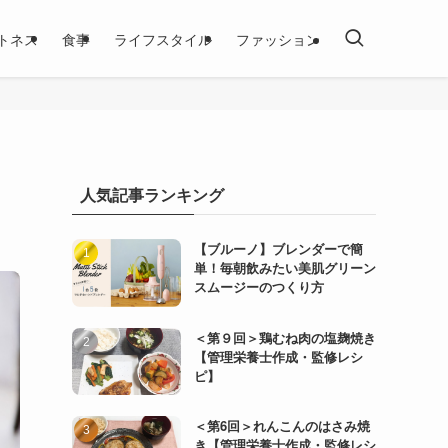
トネス
食事
ライフスタイル
ファッション
人気記事ランキング
【ブルーノ】ブレンダーで簡
単！毎朝飲みたい美肌グリーン
スムージーのつくり方
＜第９回＞鶏むね肉の塩麹焼き
【管理栄養士作成・監修レシ
ピ】
＜第6回＞れんこんのはさみ焼
き【管理栄養士作成・監修レシ