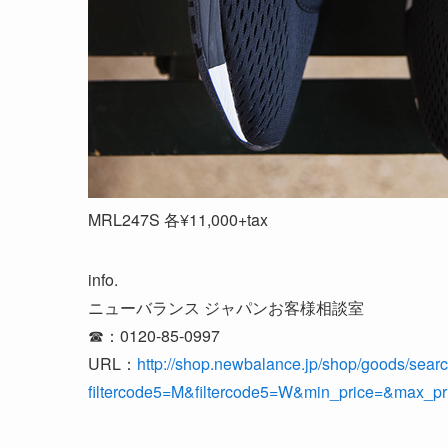
MRL247S 各¥11,000+tax
info.
ニューバランス ジャパンお客様相談室
☎︎：0120-85-0997
URL：
http://shop.newbalance.jp/shop/goods/sear
filtercode5=M&filtercode5=W&min_price=&max_