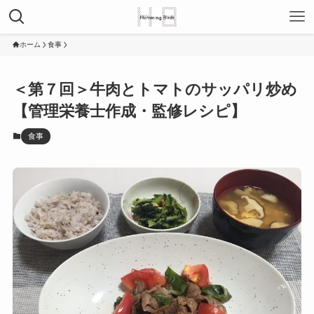
ホーム
食事
＜第７回＞牛肉とトマトのサッパリ炒め
【管理栄養士作成・監修レシピ】
食事