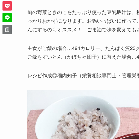
旬の野菜ときのこをたっぷり使った豆乳豚汁は、
っかりおかずになります。お鍋いっぱいに作って
んにするのもオススメ！ ごま油で味を変えても
主食がご飯の場合…494カロリー、たんぱく質23グ
ご飯をすいとん（かぼちゃ団子）に替えた場合…48
レシピ作成◎稲内知子（栄養相談専門士・管理栄