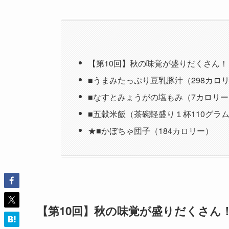
【第10回】秋の味覚が盛りだくさん
■うまみたっぷり豆乳豚汁（298カロ
■なすとみょうがの塩もみ（7カロリ
■五穀米飯（茶碗軽盛り１杯110グラム
★■かぼちゃ団子（184カロリー）
【第10回】秋の味覚が盛りだくさん