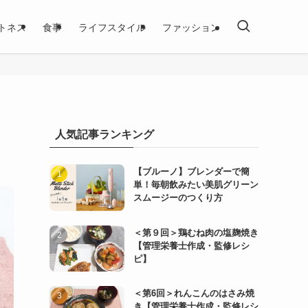
トネス
食事
ライフスタイル
ファッション
人気記事ランキング
【ブルーノ】ブレンダーで簡
単！毎朝飲みたい美肌グリーン
スムージーのつくり方
＜第９回＞鶏むね肉の塩麹焼き
【管理栄養士作成・監修レシ
ピ】
＜第6回＞れんこんのはさみ焼
き【管理栄養士作成・監修レシ